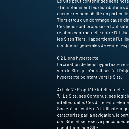
Le Site peut contenir des liens nota
») et notamment les distributeurs de
aucune responsabilité en particulie
Tiers et/ou d’un dommage causé direc
Ces liens sont proposés à l’Utilisat
relation contractuelle entre l’Utilisa
les Sites Tiers. Il appartient à l’U
conditions générales de vente resp
6.2 Liens hypertexte
La création de liens hypertexte vers 
vers le Site qui n’aurait pas fait l’ob
hypertexte pointant vers le Site.
Article 7 : Propriété intellectuelle
7.1 Le Site, ses Contenus, ses logi
intellectuelle. Ces différents élémen
Société ne confère à l’Utilisateur qu
caractérisé par la navigation, la par
son Site, et se réserve par conséque
constituent son Site.