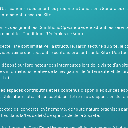
’Utilisation » : désignent les présentes Conditions Générales d’U
t notamment l’accès au Site.
ion » : désignent les Conditions Spécifiques encadrant les servi
tamment les Conditions Générales de Vente.
tte liste soit limitative, la structure, l’architecture du Site, le 
 vidéos ainsi que tout autre contenu présent sur le Site et/ou to
 déposé sur l’ordinateur des internautes lors de la visite d’un si
 des informations relatives à la navigation de l’internaute et de l
ette).
 les espaces contributifs et les contenus disponibles sur ces es
ilisateurs etc., et susceptibles d’être mis à disposition de l’en
spectacles, concerts, évènements, de toute nature organisés par
lieu dans la/les salle(s) de spectacle de la Société.
 institutionnel de Cher Evan Hansen accessible notamment à l’adre