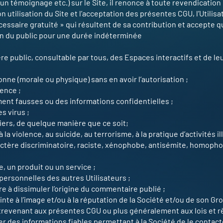
un témoignage etc.) sur le Site, il renonce à toute revendication
on utilisation du Site et l’acceptation des présentes CGU, l’Utilis
 nécessaire gratuité » qui résultent de sa contribution et accepte 
ion du public pour une durée indéterminée
tère public, consultable par tous, des Espaces interactifs et de le
nne (morale ou physique) sans en avoir l’autorisation ;
lence ;
ent fausses ou des informations confidentielles ;
 virus ;
tiers, de quelque manière que ce soit;
à la violence, au suicide, au terrorisme, à la pratique d’activités 
ractère discriminatoire, raciste, xénophobe, antisémite, homoph
e, un produit ou un service ;
personnelles des autres Utilisateurs ;
 à dissimuler l’origine du commentaire publié ;
nte à l’image et/ou à la réputation de la Société et/ou de son Gr
ntrevenant aux présentes CGU ou plus généralement aux lois et 
r des informations fiables permettant à la Société de le contact