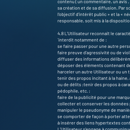
contenu ( un commentaire, un avis , 
sa création et de sa diffusion. Par s
l’objectif d’intérêt public » et la «
responsable, soit mis à la disposit
4.8 L’Utilisateur reconnaît le carac
´interdit notamment de :
se faire passer pour une autre perso
faire preuve d’agressivité ou de vio
diffuser des informations délibérém
déposer des éléments contenant des
harceler un autre Utilisateur ou un 
tenir des propos incitant à la haine, 
ou de délits ;tenir des propos à ca
pédophile, etc. ;
faire de la publicité pour une marqu
collecter et conserver les données 
manipuler le pseudonyme de manière
se comporter de façon à porter attei
à insérer des liens hypertextes co
L’Utilisateur s’engage à communique