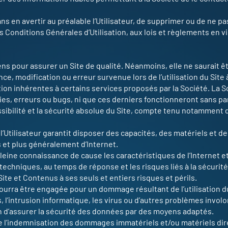
sans en avertir au préalable l’Utilisateur, de supprimer ou de ne p
 Conditions Générales d’Utilisation, aux lois et règlements en v
ens pour assurer un Site de qualité. Néanmoins, elle ne saurait 
nce, modification ou erreur survenue lors de l’utilisation du Site
tion inhérentes à certains services proposés par la Société. La So
s, erreurs ou bugs, ni que ces derniers fonctionneront sans pan
essibilité et la sécurité absolue du Site, compte tenu notamment d
 l’Utilisateur garantit disposer des capacités, des matériels et de
 et plus généralement d’Internet.
leine connaissance de cause les caractéristiques de l’Internet et
 techniques, au temps de réponse et les risques liés à la sécurit
ite et Contenus à ses seuls et entiers risques et périls.
pourra être engagée pour un dommage résultant de l’utilisation 
, l’intrusion informatique, les virus ou d’autres problèmes involo
n d’assurer la sécurité des données par des moyens adaptés.
 l’indemnisation des dommages immatériels et/ou matériels direc