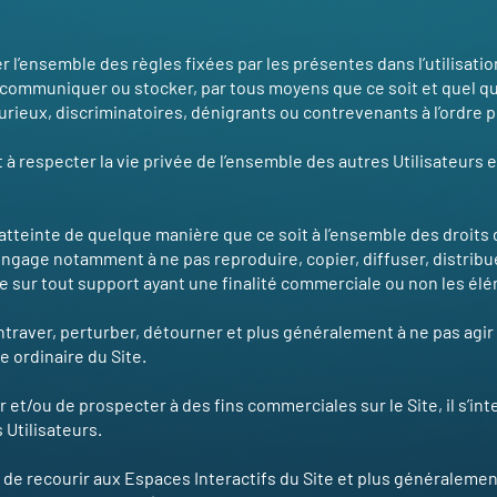
er l’ensemble des règles fixées par les présentes dans l’utilisati
, communiquer ou stocker, par tous moyens que ce soit et quel qu’
njurieux, discriminatoires, dénigrants ou contrevenants à l’ordre
 à respecter la vie privée de l’ensemble des autres Utilisateurs e
er atteinte de quelque manière que ce soit à l’ensemble des droits
 s’engage notamment à ne pas reproduire, copier, diffuser, distri
que sur tout support ayant une finalité commerciale ou non les é
entraver, perturber, détourner et plus généralement à ne pas agi
e ordinaire du Site.
ser et/ou de prospecter à des fins commerciales sur le Site, il s’in
 Utilisateurs.
ix de recourir aux Espaces Interactifs du Site et plus généralemen