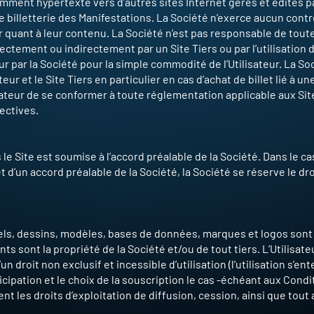
mment hypertexte vers d’autres sites Internet gérés et édités par
 billetterie des Manifestations. La Société n’exerce aucun contrô
r quant à leur contenu. La Société n’est pas responsable de toute
tement ou indirectement par un Site Tiers ou par l’utilisation de 
eur par la Société pour la simple commodité de l’Utilisateur. La So
teur et le Site Tiers en particulier en cas d’achat de billet lié à un
tilisateur de se conformer à toute réglementation applicable aux S
ectives.
le Site est soumise à l’accord préalable de la Société. Dans le ca
jet d’un accord préalable de la Société, la Société se réserve le droi
ciels, dessins, modèles, bases de données, marques et logos sont 
ts sont la propriété de la Société et/ou de tout tiers. L’Utilisat
’un droit non exclusif et incessible d’utilisation (l’utilisation s’
ticipation et le choix de la souscription le cas -échéant aux Condi
nt les droits d’exploitation de diffusion, cession, ainsi que tout 